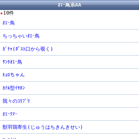
ｵｴｰ鳥系AA
★
10件
ｵｴｰ鳥
ちっちゃいｵｴｰ鳥
ｶﾞﾁｬ(ﾎﾟｽﾄ口から覗く)
ｻﾝﾀｵｴｰ鳥
ｷｮﾛちゃん
ｶﾅﾙ型ｲﾔﾎﾝ
我々のｺﾘﾌﾞﾘ
ｵｴｰｸﾏｰ
獣羽鶏寄生(じゅうはちきんきせい)