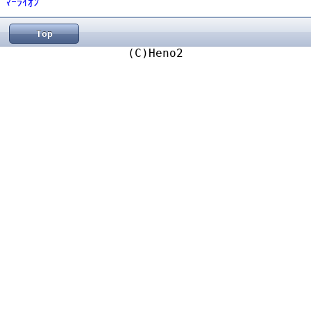
ﾏｰﾗｲｵﾝ
Top
(C)Heno2