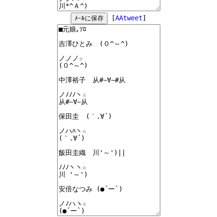
[
AAtweet
]