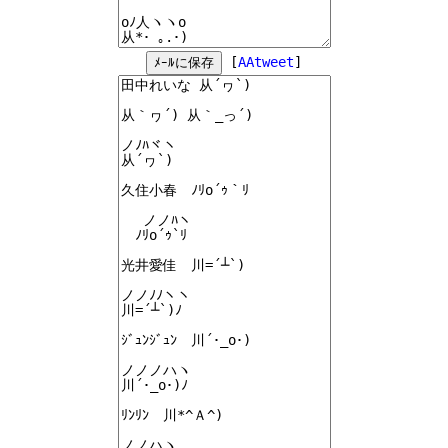
[
AAtweet
]