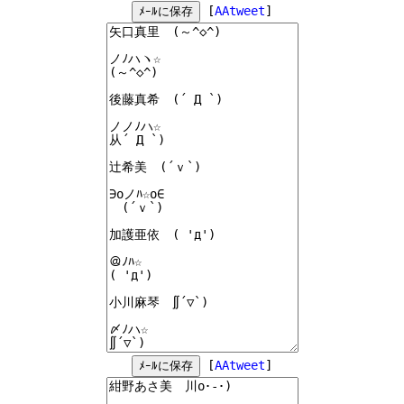
[
AAtweet
]
[
AAtweet
]