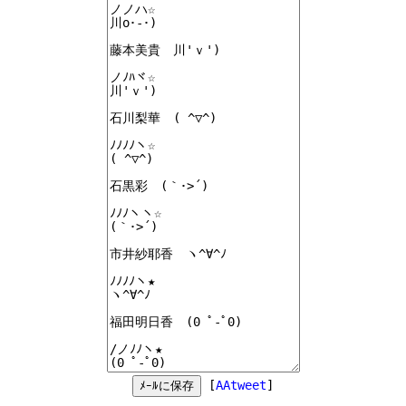
[
AAtweet
]